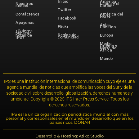
Inicio
América
Nuestros
Latina y el
socios
Caribe
Twitter
Contáctenos
América del
Norte
Facebook
Apóyenos
Asia-
Flickr
Pacífico
¿Quieres
publicar
Reglas de
notas de
Europa
comunidad
IPS?
Medio
Oriente y
Norte de
África
Mundo
IPS es una institución internacional de comunicación cuyo eje es una
agencia mundial de noticias que amplifica las voces del Sur y de la
sociedad civil sobre desarrollo, globalización, derechos humanos y
ambiente. Copyright © 2025 IPS-Inter Press Service. Todos los
derechos reservados.
IPS es la única organización periodística mundial con más
personal y corresponsales en el mundo en desarrollo que en los
países ricos. DONAR
Desarrollo & Hosting: Atiko.Studio