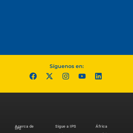
Síguenos en:
Acerca de
Sigue a IPS
África
IPS