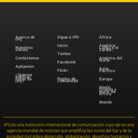
Acerca de
Sigue a IPS
África
IPS
Inicio
América
Nuestros
Latina y el
socios
Caribe
Twitter
Contáctenos
América del
Norte
Facebook
Apóyenos
Asia-
Flickr
Pacífico
¿Quieres
publicar
Reglas de
notas de
Europa
comunidad
IPS?
Medio
Oriente y
Norte de
África
Mundo
IPS es una institución internacional de comunicación cuyo eje es una
agencia mundial de noticias que amplifica las voces del Sur y de la
sociedad civil sobre desarrollo, globalización, derechos humanos y