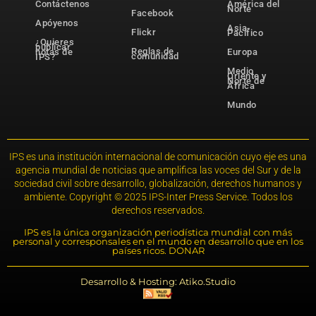
Contáctenos
América del
Norte
Facebook
Apóyenos
Asia-
Flickr
Pacífico
¿Quieres
publicar
Reglas de
notas de
Europa
comunidad
IPS?
Medio
Oriente y
Norte de
África
Mundo
IPS es una institución internacional de comunicación cuyo eje es una
agencia mundial de noticias que amplifica las voces del Sur y de la
sociedad civil sobre desarrollo, globalización, derechos humanos y
ambiente. Copyright © 2025 IPS-Inter Press Service. Todos los
derechos reservados.
IPS es la única organización periodística mundial con más
personal y corresponsales en el mundo en desarrollo que en los
países ricos. DONAR
Desarrollo & Hosting: Atiko.Studio