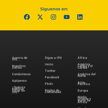
Síguenos en:
Acerca de
Sigue a IPS
África
IPS
Inicio
América
Nuestros
Latina y el
socios
Caribe
Twitter
Contáctenos
América del
Norte
Facebook
Apóyenos
Asia-
Flickr
Pacífico
¿Quieres
publicar
Reglas de
notas de
Europa
comunidad
IPS?
Medio
Oriente y
Norte de
África