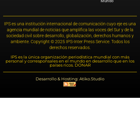
Mundo
IPS es una institución internacional de comunicación cuyo eje es una
agencia mundial de noticias que amplifica las voces del Sur y de la
sociedad civil sobre desarrollo, globalización, derechos humanos y
ambiente. Copyright © 2025 IPS-Inter Press Service. Todos los
derechos reservados.
IPS es la única organización periodística mundial con más
personal y corresponsales en el mundo en desarrollo que en los
países ricos. DONAR
Desarrollo & Hosting: Atiko.Studio