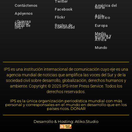
Twitter
Contáctenos
América del
Norte
Facebook
Apóyenos
Asia-
Flickr
Pacífico
¿Quieres
publicar
Reglas de
notas de
Europa
comunidad
IPS?
Medio
Oriente y
Norte de
África
Mundo
IPS es una institución internacional de comunicación cuyo eje es una
agencia mundial de noticias que amplifica las voces del Sur y de la
sociedad civil sobre desarrollo, globalización, derechos humanos y
ambiente. Copyright © 2025 IPS-Inter Press Service. Todos los
derechos reservados.
IPS es la única organización periodística mundial con más
personal y corresponsales en el mundo en desarrollo que en los
países ricos. DONAR
Desarrollo & Hosting: Atiko.Studio