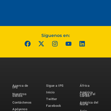
Síguenos en:
Acerca de
Sigue a IPS
África
IPS
Inicio
América
Nuestros
Latina y el
socios
Caribe
Twitter
Contáctenos
América del
Norte
Facebook
Apóyenos
Asia-