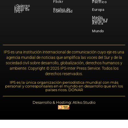
Flickr
Pacífico
¿Quieres
publicar
Reglas de
notas de
Europa
comunidad
IPS?
Medio
Oriente y
Norte de
África
Mundo
IPS es una institución internacional de comunicación cuyo eje es una
agencia mundial de noticias que amplifica las voces del Sur y de la
sociedad civil sobre desarrollo, globalización, derechos humanos y
ambiente. Copyright © 2025 IPS-Inter Press Service. Todos los
derechos reservados.
IPS es la única organización periodística mundial con más
personal y corresponsales en el mundo en desarrollo que en los
países ricos. DONAR
Desarrollo & Hosting: Atiko.Studio