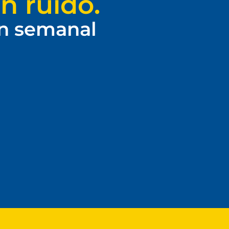
n ruido.
ín semanal