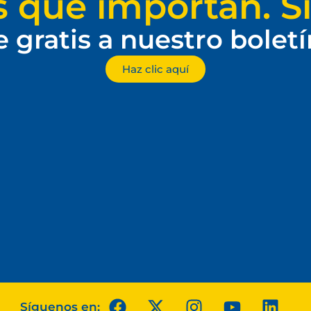
s que importan. Si
e gratis a nuestro bolet
Haz clic aquí
Síguenos en: