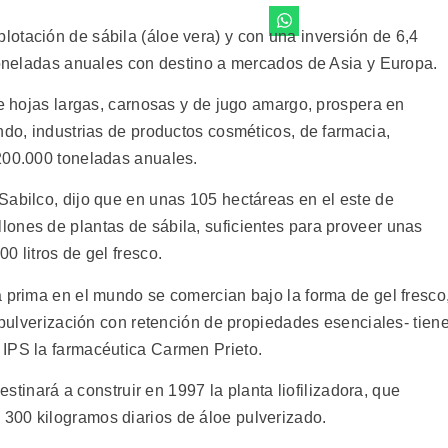
otación de sábila (áloe vera) y con una inversión de 6,4
 toneladas anuales con destino a mercados de Asia y Europa.
de hojas largas, carnosas y de jugo amargo, prospera en
ndo, industrias de productos cosméticos, de farmacia,
200.000 toneladas anuales.
Sabilco, dijo que en unas 105 hectáreas en el este de
ones de plantas de sábila, suficientes para proveer unas
0 litros de gel fresco.
a prima en el mundo se comercian bajo la forma de gel fresco
 -pulverización con retención de propiedades esenciales- tien
 IPS la farmacéutica Carmen Prieto.
destinará a construir en 1997 la planta liofilizadora, que
300 kilogramos diarios de áloe pulverizado.