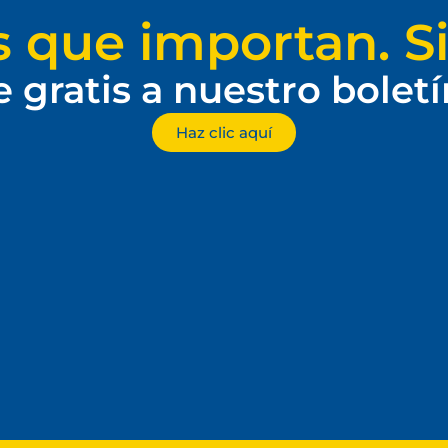
s que importan. Si
e gratis a nuestro bolet
Haz clic aquí