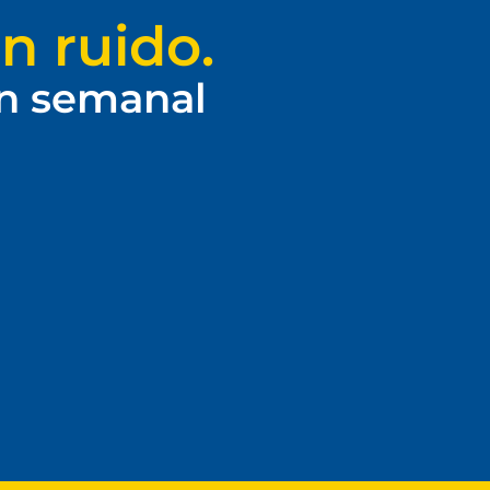
n ruido.
ín semanal