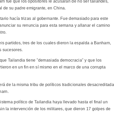
rn fue que los opositores le acusaran de no ser tailandés,
al de su padre emigrante, en China.
tario hacía trizas al gobernante. Fue demasiado para este
 anunciar su renuncia para esta semana y allanar el camino
tro.
is partidos, tres de los cuales dieron la espalda a Banharn,
s sucesores.
, que Tailandia tiene "demasiada democracia" y que los
tieron en un fin en sí mismo en el marco de una corrupta
erá de la misma tribu de políticos tradicionales desacreditada
harn.
istema político de Tailandia haya llevado hasta el final un
in la intervención de los militares, que dieron 17 golpes de