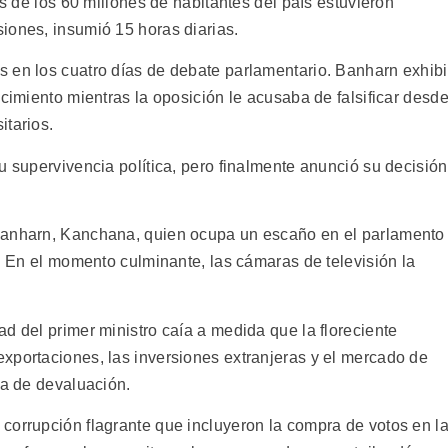
es de los 60 millones de habitantes del país estuvieron
iones, insumió 15 horas diarias.
 en los cuatro días de debate parlamentario. Banharn exhib
acimiento mientras la oposición le acusaba de falsificar desd
itarios.
u supervivencia política, pero finalmente anunció su decisión
Banharn, Kanchana, quien ocupa un escaño en el parlamento
a. En el momento culminante, las cámaras de televisión la
d del primer ministro caía a medida que la floreciente
xportaciones, las inversiones extranjeras y el mercado de
ba de devaluación.
corrupción flagrante que incluyeron la compra de votos en l