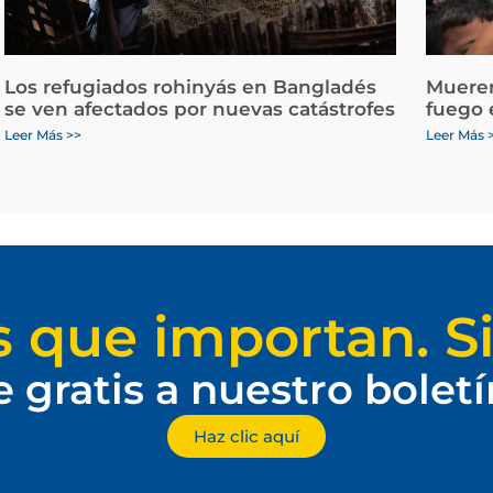
Los refugiados rohinyás en Bangladés
Mueren
se ven afectados por nuevas catástrofes
fuego 
Leer Más >>
Leer Más 
s que importan. Si
e gratis a nuestro bolet
Haz clic aquí