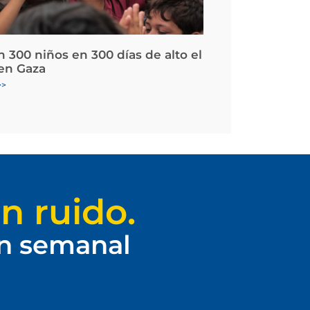
 300 niños en 300 días de alto el
en Gaza
>>
n ruido.
ín semanal