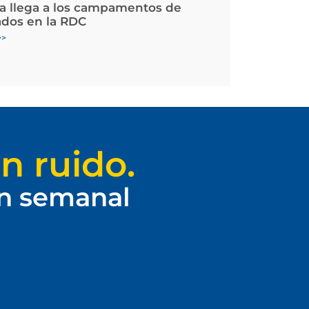
la llega a los campamentos de
ados en la RDC
>>
n ruido.
ín semanal