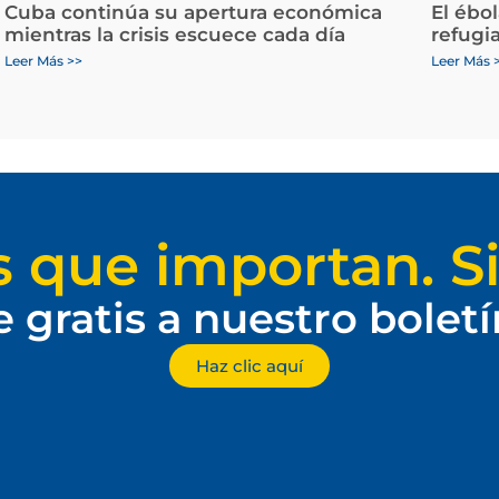
Cuba continúa su apertura económica
El ébo
mientras la crisis escuece cada día
refugi
Leer Más >>
Leer Más 
s que importan. Si
e gratis a nuestro bolet
Haz clic aquí