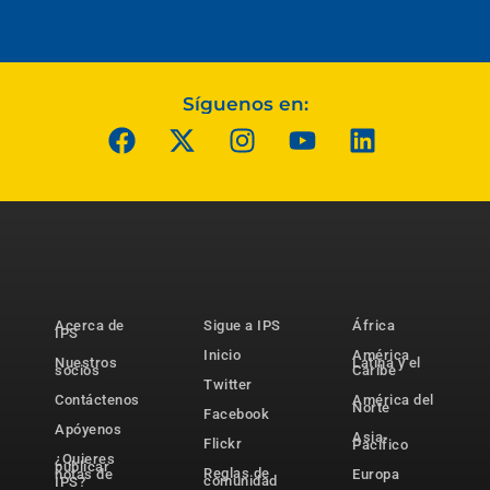
Síguenos en:
Acerca de
Sigue a IPS
África
IPS
Inicio
América
Nuestros
Latina y el
socios
Caribe
Twitter
Contáctenos
América del
Norte
Facebook
Apóyenos
Asia-
Flickr
Pacífico
¿Quieres
publicar
Reglas de
notas de
Europa
comunidad
IPS?