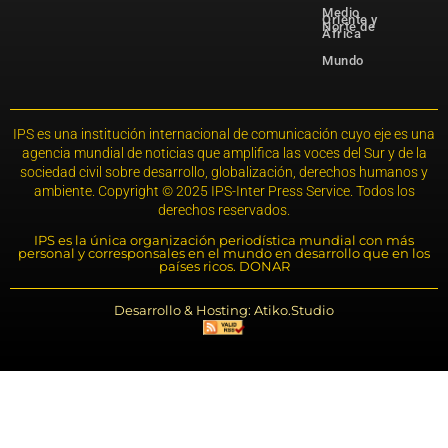
Medio
Oriente y
Norte de
África
Mundo
IPS es una institución internacional de comunicación cuyo eje es una
agencia mundial de noticias que amplifica las voces del Sur y de la
sociedad civil sobre desarrollo, globalización, derechos humanos y
ambiente. Copyright © 2025 IPS-Inter Press Service. Todos los
derechos reservados.
IPS es la única organización periodística mundial con más
personal y corresponsales en el mundo en desarrollo que en los
países ricos. DONAR
Desarrollo & Hosting: Atiko.Studio