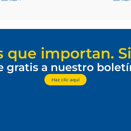
s que importan. Si
e gratis a nuestro bolet
Haz clic aquí