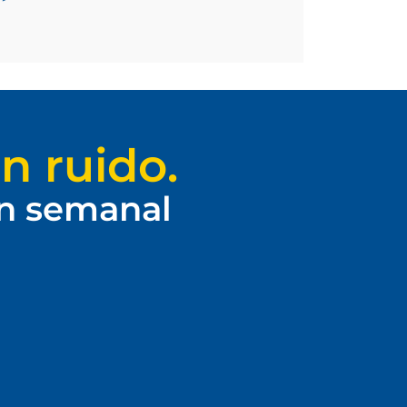
n ruido.
ín semanal