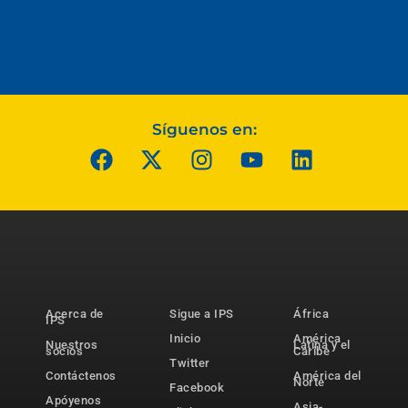
Síguenos en:
Acerca de
Sigue a IPS
África
IPS
Inicio
América
Nuestros
Latina y el
socios
Caribe
Twitter
Contáctenos
América del
Norte
Facebook
Apóyenos
Asia-