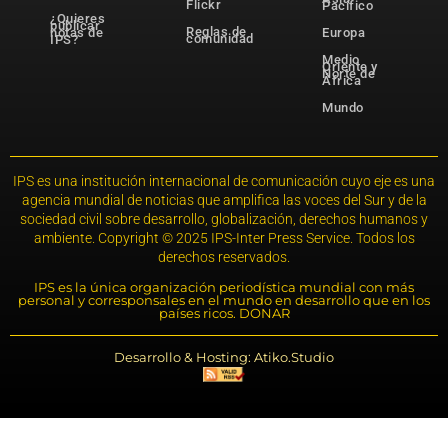
Flickr
Pacífico
¿Quieres
publicar
Reglas de
notas de
Europa
comunidad
IPS?
Medio
Oriente y
Norte de
África
Mundo
IPS es una institución internacional de comunicación cuyo eje es una
agencia mundial de noticias que amplifica las voces del Sur y de la
sociedad civil sobre desarrollo, globalización, derechos humanos y
ambiente. Copyright © 2025 IPS-Inter Press Service. Todos los
derechos reservados.
IPS es la única organización periodística mundial con más
personal y corresponsales en el mundo en desarrollo que en los
países ricos. DONAR
Desarrollo & Hosting: Atiko.Studio