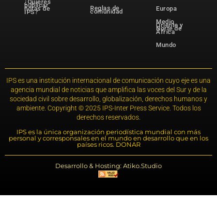
¿Quieres
publicar
Reglas de
notas de
Europa
comunidad
IPS?
Medio
Oriente y
Norte de
África
Mundo
IPS es una institución internacional de comunicación cuyo eje es una
agencia mundial de noticias que amplifica las voces del Sur y de la
sociedad civil sobre desarrollo, globalización, derechos humanos y
ambiente. Copyright © 2025 IPS-Inter Press Service. Todos los
derechos reservados.
IPS es la única organización periodística mundial con más
personal y corresponsales en el mundo en desarrollo que en los
países ricos. DONAR
Desarrollo & Hosting: Atiko.Studio