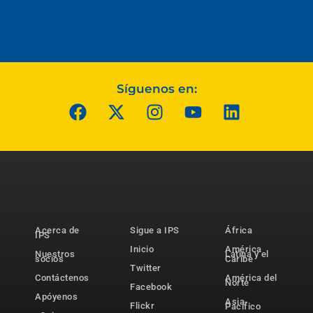
Síguenos en:
Acerca de
Sigue a IPS
África
IPS
Inicio
América
Nuestros
Latina y el
socios
Caribe
Twitter
Contáctenos
América del
Norte
Facebook
Apóyenos
Asia-
Flickr
Pacífico