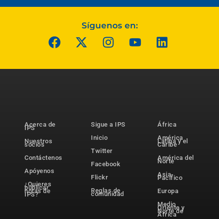
Síguenos en:
Acerca de
Sigue a IPS
África
IPS
Inicio
América
Nuestros
Latina y el
socios
Caribe
Twitter
Contáctenos
América del
Norte
Facebook
Apóyenos
Asia-
Flickr
Pacífico
¿Quieres
publicar
Reglas de
notas de
Europa
comunidad
IPS?
Medio
Oriente y
Norte de
África