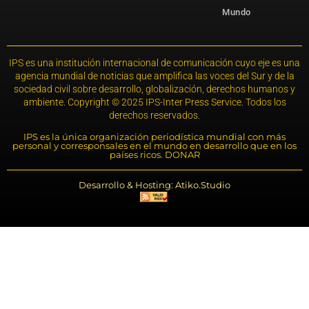
Mundo
IPS es una institución internacional de comunicación cuyo eje es una
agencia mundial de noticias que amplifica las voces del Sur y de la
sociedad civil sobre desarrollo, globalización, derechos humanos y
ambiente. Copyright © 2025 IPS-Inter Press Service. Todos los
derechos reservados.
IPS es la única organización periodística mundial con más
personal y corresponsales en el mundo en desarrollo que en los
países ricos. DONAR
Desarrollo & Hosting: Atiko.Studio