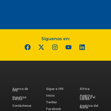
Síguenos en:
Acerca de
Sigue a IPS
África
IPS
Inicio
América
Nuestros
Latina y el
socios
Caribe
Twitter
Contáctenos
América del
Norte
Facebook