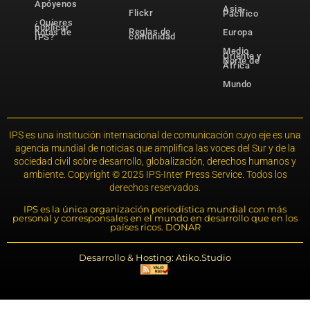
Apóyenos
Asia-
Flickr
Pacífico
¿Quieres
publicar
Reglas de
notas de
Europa
comunidad
IPS?
Medio
Oriente y
Norte de
África
Mundo
IPS es una institución internacional de comunicación cuyo eje es una
agencia mundial de noticias que amplifica las voces del Sur y de la
sociedad civil sobre desarrollo, globalización, derechos humanos y
ambiente. Copyright © 2025 IPS-Inter Press Service. Todos los
derechos reservados.
IPS es la única organización periodística mundial con más
personal y corresponsales en el mundo en desarrollo que en los
países ricos. DONAR
Desarrollo & Hosting: Atiko.Studio