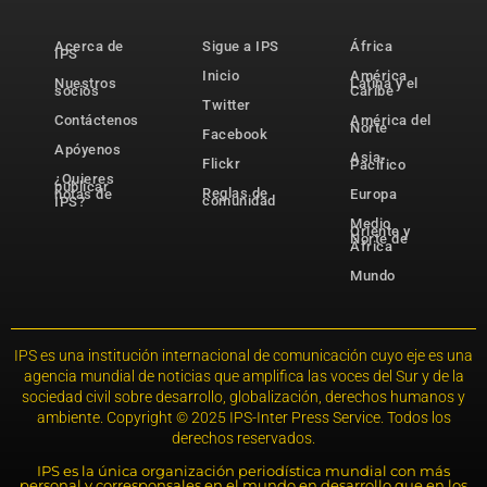
Acerca de
Sigue a IPS
África
IPS
Inicio
América
Nuestros
Latina y el
socios
Caribe
Twitter
Contáctenos
América del
Norte
Facebook
Apóyenos
Asia-
Flickr
Pacífico
¿Quieres
publicar
Reglas de
notas de
Europa
comunidad
IPS?
Medio
Oriente y
Norte de
África
Mundo
IPS es una institución internacional de comunicación cuyo eje es una
agencia mundial de noticias que amplifica las voces del Sur y de la
sociedad civil sobre desarrollo, globalización, derechos humanos y
ambiente. Copyright © 2025 IPS-Inter Press Service. Todos los
derechos reservados.
IPS es la única organización periodística mundial con más
personal y corresponsales en el mundo en desarrollo que en los