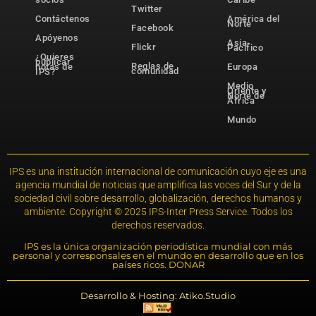
Twitter
Contáctenos
América del
Norte
Facebook
Apóyenos
Asia-
Flickr
Pacífico
¿Quieres
publicar
Reglas de
notas de
Europa
comunidad
IPS?
Medio
Oriente y
Norte de
África
Mundo
IPS es una institución internacional de comunicación cuyo eje es una
agencia mundial de noticias que amplifica las voces del Sur y de la
sociedad civil sobre desarrollo, globalización, derechos humanos y
ambiente. Copyright © 2025 IPS-Inter Press Service. Todos los
derechos reservados.
IPS es la única organización periodística mundial con más
personal y corresponsales en el mundo en desarrollo que en los
países ricos. DONAR
Desarrollo & Hosting: Atiko.Studio