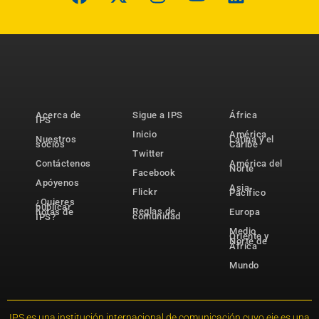
Acerca de
Sigue a IPS
África
IPS
Inicio
América
Nuestros
Latina y el
socios
Caribe
Twitter
Contáctenos
América del
Norte
Facebook
Apóyenos
Asia-
Flickr
Pacífico
¿Quieres
publicar
Reglas de
notas de
Europa
comunidad
IPS?
Medio
Oriente y
Norte de
África
Mundo
IPS es una institución internacional de comunicación cuyo eje es una