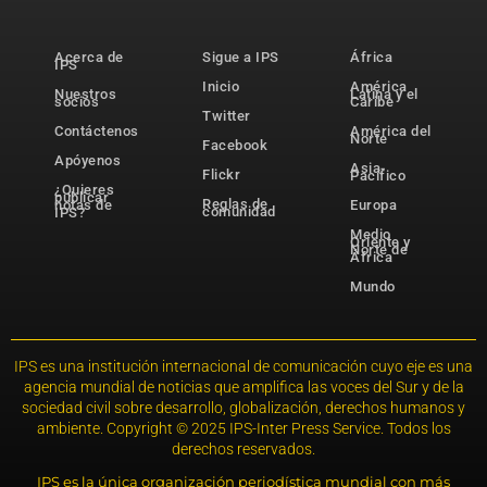
Acerca de
Sigue a IPS
África
IPS
Inicio
América
Nuestros
Latina y el
socios
Caribe
Twitter
Contáctenos
América del
Norte
Facebook
Apóyenos
Asia-
Flickr
Pacífico
¿Quieres
publicar
Reglas de
notas de
Europa
comunidad
IPS?
Medio
Oriente y
Norte de
África
Mundo
IPS es una institución internacional de comunicación cuyo eje es una
agencia mundial de noticias que amplifica las voces del Sur y de la
sociedad civil sobre desarrollo, globalización, derechos humanos y
ambiente. Copyright © 2025 IPS-Inter Press Service. Todos los
derechos reservados.
IPS es la única organización periodística mundial con más