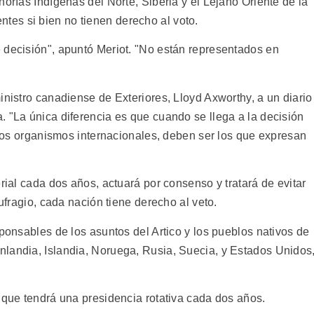
norías Indígenas del Norte, Siberia y el Lejano Oriente de la
es si bien no tienen derecho al voto.
 decisión", apuntó Meriot. "No están representados en
inistro canadiense de Exteriores, Lloyd Axworthy, a un diario
. "La única diferencia es que cuando se llega a la decisión
e los organismos internacionales, deben ser los que expresan
rial cada dos años, actuará por consenso y tratará de evitar
sufragio, cada nación tiene derecho al veto.
sponsables de los asuntos del Artico y los pueblos nativos de
landia, Islandia, Noruega, Rusia, Suecia, y Estados Unidos
 que tendrá una presidencia rotativa cada dos años.