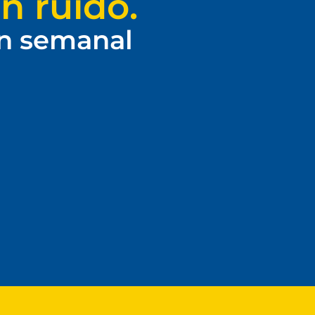
n ruido.
ín semanal