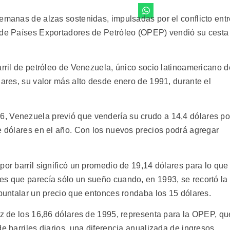
semanas de alzas sostenidas, impulsadas por el conflicto ent
n de Países Exportadores de Petróleo (OPEP) vendió su cesta
arril de petróleo de Venezuela, único socio latinoamericano d
lares, su valor más alto desde enero de 1991, durante el
, Venezuela previó que vendería su crudo a 14,4 dólares po
de dólares en el año. Con los nuevos precios podrá agregar
por barril significó un promedio de 19,14 dólares para lo que
es que parecía sólo un sueño cuando, en 1993, se recortó la
apuntalar un precio que entonces rondaba los 15 dólares.
ez de los 16,86 dólares de 1995, representa para la OPEP, qu
de barriles diarios, una diferencia anualizada de ingresos