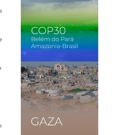
re
e
r
e