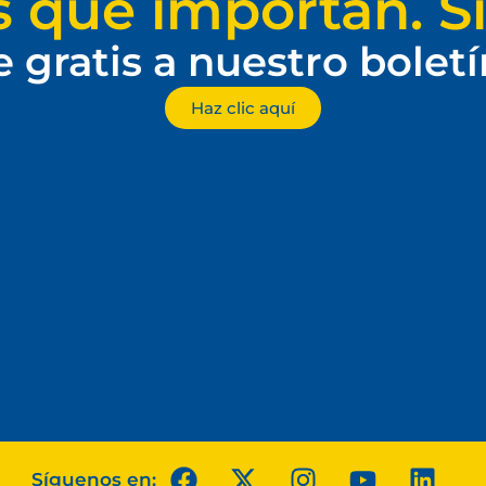
s que importan. Si
e gratis a nuestro bolet
Haz clic aquí
Síguenos en: