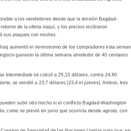
orable a los vendedores desde que la tensión Bagdad-
etorno de la oferta iraquí, y los precios recibieron
ó sus ataques con misiles.
Iraq aumentó el nerviosismo de los compradores esta sema
 negocio ganaron la última semana alrededor de 40 centavos
s Intermediate se cotizó a 25,15 dólares, contra 24,80
 Norte, se vendió a 23,7 dólares (23,4 el jueves). Ambos, tres
pueden subir otro trecho si el conflicto Bagdad-Washington
do, como se previó en junio que ocurriría desde agosto, con
l Consejo de Seguridad de las Naciones Unidas para que, en