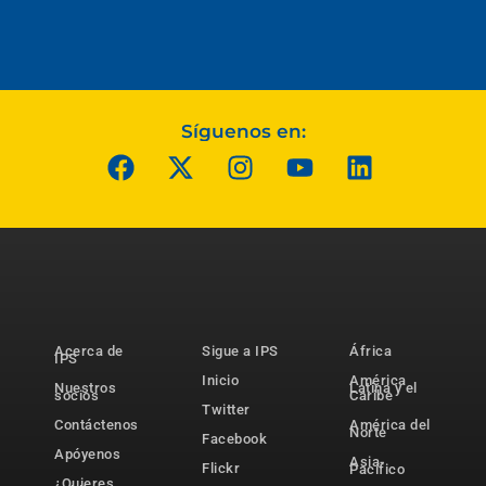
Síguenos en:
Acerca de
Sigue a IPS
África
IPS
Inicio
América
Nuestros
Latina y el
socios
Caribe
Twitter
Contáctenos
América del
Norte
Facebook
Apóyenos
Asia-
Flickr
Pacífico
¿Quieres