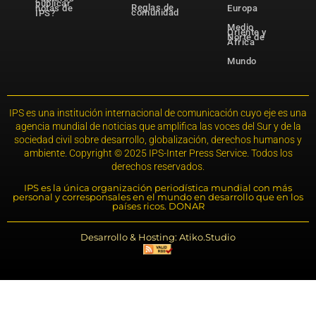
publicar
Reglas de
notas de
Europa
comunidad
IPS?
Medio
Oriente y
Norte de
África
Mundo
IPS es una institución internacional de comunicación cuyo eje es una
agencia mundial de noticias que amplifica las voces del Sur y de la
sociedad civil sobre desarrollo, globalización, derechos humanos y
ambiente. Copyright © 2025 IPS-Inter Press Service. Todos los
derechos reservados.
IPS es la única organización periodística mundial con más
personal y corresponsales en el mundo en desarrollo que en los
países ricos. DONAR
Desarrollo & Hosting: Atiko.Studio