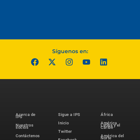
Síguenos en:
Acerca de
Sigue a IPS
África
IPS
Inicio
América
Nuestros
Latina y el
socios
Caribe
Twitter
Contáctenos
América del
Norte
Facebook