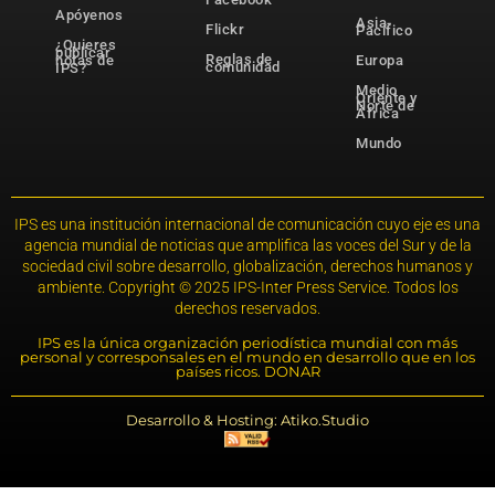
Apóyenos
Asia-
Flickr
Pacífico
¿Quieres
publicar
Reglas de
notas de
Europa
comunidad
IPS?
Medio
Oriente y
Norte de
África
Mundo
IPS es una institución internacional de comunicación cuyo eje es una
agencia mundial de noticias que amplifica las voces del Sur y de la
sociedad civil sobre desarrollo, globalización, derechos humanos y
ambiente. Copyright © 2025 IPS-Inter Press Service. Todos los
derechos reservados.
IPS es la única organización periodística mundial con más
personal y corresponsales en el mundo en desarrollo que en los
países ricos. DONAR
Desarrollo & Hosting: Atiko.Studio