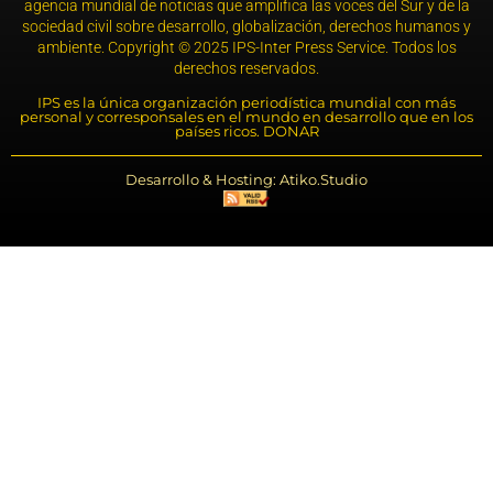
agencia mundial de noticias que amplifica las voces del Sur y de la
sociedad civil sobre desarrollo, globalización, derechos humanos y
ambiente. Copyright © 2025 IPS-Inter Press Service. Todos los
derechos reservados.
IPS es la única organización periodística mundial con más
personal y corresponsales en el mundo en desarrollo que en los
países ricos. DONAR
Desarrollo & Hosting: Atiko.Studio