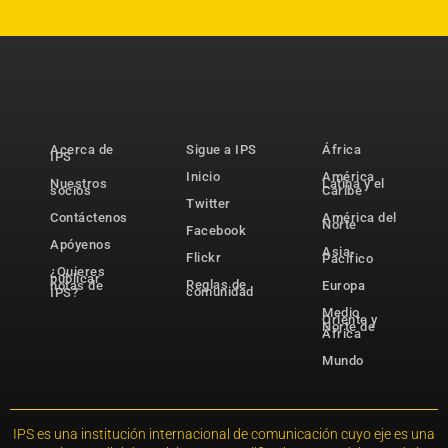
Acerca de
Sigue a IPS
África
IPS
Inicio
América
Nuestros
Latina y el
socios
Caribe
Twitter
Contáctenos
América del
Norte
Facebook
Apóyenos
Asia-
Flickr
Pacífico
¿Quieres
publicar
Reglas de
notas de
Europa
comunidad
IPS?
Medio
Oriente y
Norte de
África
Mundo
IPS es una institución internacional de comunicación cuyo eje es una