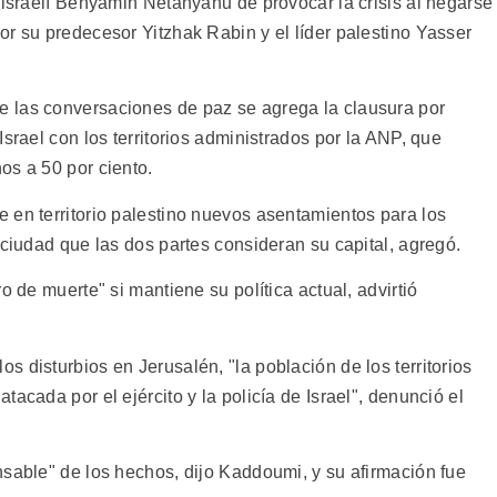
 israelí Benyamin Netanyahu de provocar la crisis al negarse
r su predecesor Yitzhak Rabin y el líder palestino Yasser
 las conversaciones de paz se agrega la clausura por
srael con los territorios administrados por la ANP, que
os a 50 por ciento.
 en territorio palestino nuevos asentamientos para los
 ciudad que las dos partes consideran su capital, agregó.
o de muerte" si mantiene su política actual, advirtió
 disturbios en Jerusalén, "la población de los territorios
acada por el ejército y la policía de Israel", denunció el
nsable" de los hechos, dijo Kaddoumi, y su afirmación fue