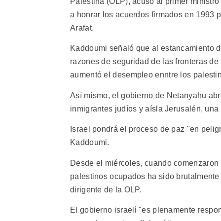
Palestina (OLP), acusó al primer ministro
a honrar los acuerdos firmados en 1993 po
Arafat.
Kaddoumi señaló que al estancamiento de
razones de seguridad de las fronteras de I
aumentó el desempleo enntre los palestin
Así mismo, el gobierno de Netanyahu abre
inmigrantes judíos y aísla Jerusalén, una
Israel pondrá el proceso de paz "en peligr
Kaddoumi.
Desde el miércoles, cuando comenzaron los
palestinos ocupados ha sido brutalmente at
dirigente de la OLP.
El gobierno israelí "es plenamente respo