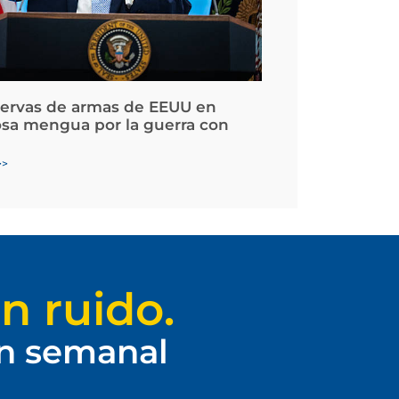
servas de armas de EEUU en
osa mengua por la guerra con
>>
n ruido.
ín semanal