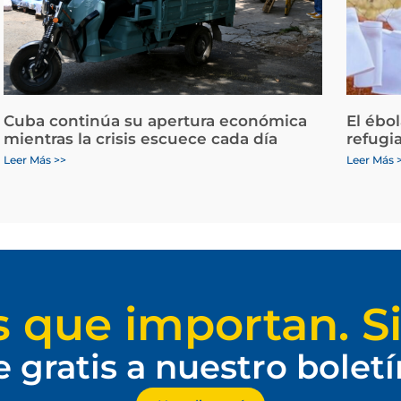
Cuba continúa su apertura económica
El ébo
mientras la crisis escuece cada día
refugi
Leer Más >>
Leer Más 
s que importan. Si
e gratis a nuestro bolet