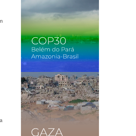
en
la