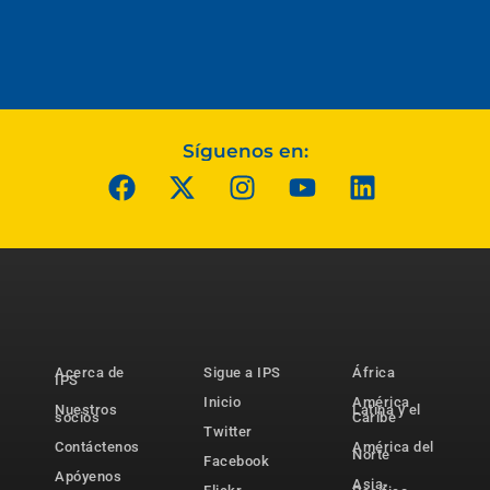
Síguenos en:
Acerca de
Sigue a IPS
África
IPS
Inicio
América
Nuestros
Latina y el
socios
Caribe
Twitter
Contáctenos
América del
Norte
Facebook
Apóyenos
Asia-