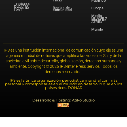
Flickr
Pacífico
¿Quieres
publicar
Reglas de
notas de
Europa
comunidad
IPS?
Medio
Oriente y
Norte de
África
Mundo
IPS es una institución internacional de comunicación cuyo eje es una
agencia mundial de noticias que amplifica las voces del Sur y de la
sociedad civil sobre desarrollo, globalización, derechos humanos y
ambiente. Copyright © 2025 IPS-Inter Press Service. Todos los
derechos reservados.
IPS es la única organización periodística mundial con más
personal y corresponsales en el mundo en desarrollo que en los
países ricos. DONAR
Desarrollo & Hosting: Atiko.Studio