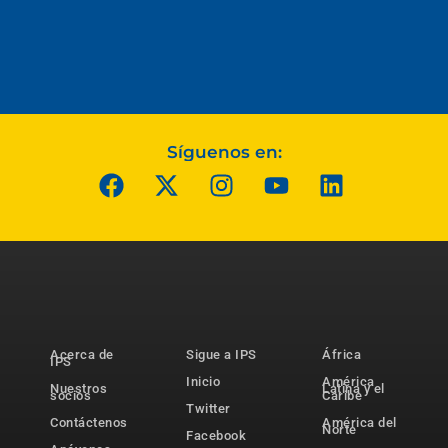
Síguenos en:
Acerca de
Sigue a IPS
África
IPS
Inicio
América
Nuestros
Latina y el
socios
Caribe
Twitter
Contáctenos
América del
Norte
Facebook