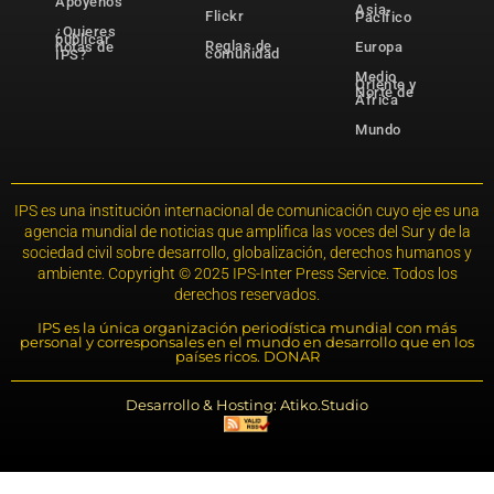
Apóyenos
Asia-
Flickr
Pacífico
¿Quieres
publicar
Reglas de
notas de
Europa
comunidad
IPS?
Medio
Oriente y
Norte de
África
Mundo
IPS es una institución internacional de comunicación cuyo eje es una
agencia mundial de noticias que amplifica las voces del Sur y de la
sociedad civil sobre desarrollo, globalización, derechos humanos y
ambiente. Copyright © 2025 IPS-Inter Press Service. Todos los
derechos reservados.
IPS es la única organización periodística mundial con más
personal y corresponsales en el mundo en desarrollo que en los
países ricos. DONAR
Desarrollo & Hosting: Atiko.Studio