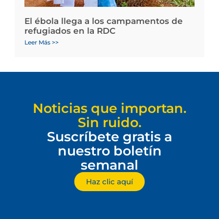
El ébola llega a los campamentos de
refugiados en la RDC
Leer Más >>
Noticias que importan.
Sin ruido.
Suscríbete gratis a
nuestro boletín
semanal
Haz clic aquí