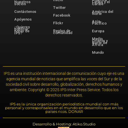
Nuestros
Latina y el
socios
Caribe
Twitter
Contáctenos
América del
Norte
Facebook
Apóyenos
Asia-
Flickr
Pacífico
¿Quieres
publicar
Reglas de
notas de
Europa
comunidad
IPS?
Medio
Oriente y
Norte de
África
Mundo
IPS es una institución internacional de comunicación cuyo eje es una
agencia mundial de noticias que amplifica las voces del Sur y de la
sociedad civil sobre desarrollo, globalización, derechos humanos y
ambiente. Copyright © 2025 IPS-Inter Press Service. Todos los
derechos reservados.
IPS es la única organización periodística mundial con más
personal y corresponsales en el mundo en desarrollo que en los
países ricos. DONAR
Desarrollo & Hosting: Atiko.Studio