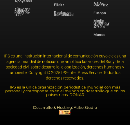
Apóyenos
Asia-
Flickr
Pacífico
¿Quieres
publicar
Reglas de
notas de
Europa
comunidad
IPS?
Medio
Oriente y
Norte de
África
Mundo
IPS es una institución internacional de comunicación cuyo eje es una
agencia mundial de noticias que amplifica las voces del Sur y de la
sociedad civil sobre desarrollo, globalización, derechos humanos y
ambiente. Copyright © 2025 IPS-Inter Press Service. Todos los
derechos reservados.
IPS es la única organización periodística mundial con más
personal y corresponsales en el mundo en desarrollo que en los
países ricos. DONAR
Desarrollo & Hosting: Atiko.Studio