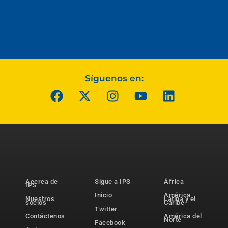
Síguenos en:
Acerca de
Sigue a IPS
África
IPS
Inicio
América
Nuestros
Latina y el
socios
Caribe
Twitter
Contáctenos
América del
Norte
Facebook