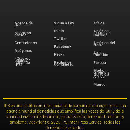
Acerca de
Sigue a IPS
África
IPS
Inicio
América
Nuestros
Latina y el
socios
Caribe
Twitter
Contáctenos
América del
Norte
Facebook
Apóyenos
Asia-
Flickr
Pacífico
¿Quieres
publicar
Reglas de
notas de
Europa
comunidad
IPS?
Medio
Oriente y
Norte de
África
Mundo
IPS es una institución internacional de comunicación cuyo eje es una
agencia mundial de noticias que amplifica las voces del Sur y de la
sociedad civil sobre desarrollo, globalización, derechos humanos y
ambiente. Copyright © 2025 IPS-Inter Press Service. Todos los
derechos reservados.