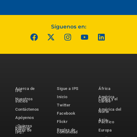
Síguenos en:
Acerca de
Sigue a IPS
África
IPS
Inicio
América
Nuestros
Latina y el
socios
Caribe
Twitter
Contáctenos
América del
Norte
Facebook
Apóyenos
Asia-
Flickr
Pacífico
¿Quieres
publicar
Reglas de
notas de
Europa
comunidad
IPS?