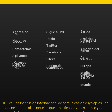
Acerca de
Sigue a IPS
África
IPS
Inicio
América
Nuestros
Latina y el
socios
Caribe
Twitter
Contáctenos
América del
Norte
Facebook
Apóyenos
Asia-
Flickr
Pacífico
¿Quieres
publicar
Reglas de
notas de
Europa
comunidad
IPS?
Medio
Oriente y
Norte de
África
Mundo
IPS es una institución internacional de comunicación cuyo eje es una
agencia mundial de noticias que amplifica las voces del Sur y de la