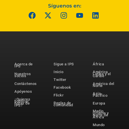
Síguenos en:
Acerca de
Sigue a IPS
África
IPS
Inicio
América
Nuestros
Latina y el
socios
Caribe
Twitter
Contáctenos
América del
Norte
Facebook
Apóyenos
Asia-
Flickr
Pacífico
¿Quieres
publicar
Reglas de
notas de
Europa
comunidad
IPS?
Medio
Oriente y
Norte de
África
Mundo