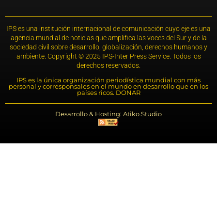
IPS es una institución internacional de comunicación cuyo eje es una
agencia mundial de noticias que amplifica las voces del Sur y de la
sociedad civil sobre desarrollo, globalización, derechos humanos y
ambiente. Copyright © 2025 IPS-Inter Press Service. Todos los
derechos reservados.
IPS es la única organización periodística mundial con más
personal y corresponsales en el mundo en desarrollo que en los
países ricos. DONAR
Desarrollo & Hosting: Atiko.Studio