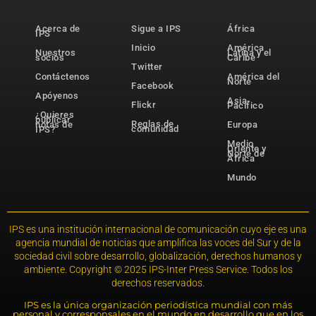
Acerca de
Sigue a IPS
África
IPS
Inicio
América
Nuestros
Latina y el
socios
Caribe
Twitter
Contáctenos
América del
Norte
Facebook
Apóyenos
Asia-
Flickr
Pacífico
¿Quieres
publicar
Reglas de
notas de
Europa
comunidad
IPS?
Medio
Oriente y
Norte de
África
Mundo
IPS es una institución internacional de comunicación cuyo eje es una
agencia mundial de noticias que amplifica las voces del Sur y de la
sociedad civil sobre desarrollo, globalización, derechos humanos y
ambiente. Copyright © 2025 IPS-Inter Press Service. Todos los
derechos reservados.
IPS es la única organización periodística mundial con más
personal y corresponsales en el mundo en desarrollo que en los