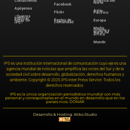
Contáctenos
América del
Norte
Facebook
Apóyenos
Asia-
Flickr
Pacífico
¿Quieres
publicar
Reglas de
notas de
Europa
comunidad
IPS?
Medio
Oriente y
Norte de
África
Mundo
IPS es una institución internacional de comunicación cuyo eje es una
agencia mundial de noticias que amplifica las voces del Sur y de la
sociedad civil sobre desarrollo, globalización, derechos humanos y
ambiente. Copyright © 2025 IPS-Inter Press Service. Todos los
derechos reservados.
IPS es la única organización periodística mundial con más
personal y corresponsales en el mundo en desarrollo que en los
países ricos. DONAR
Desarrollo & Hosting: Atiko.Studio