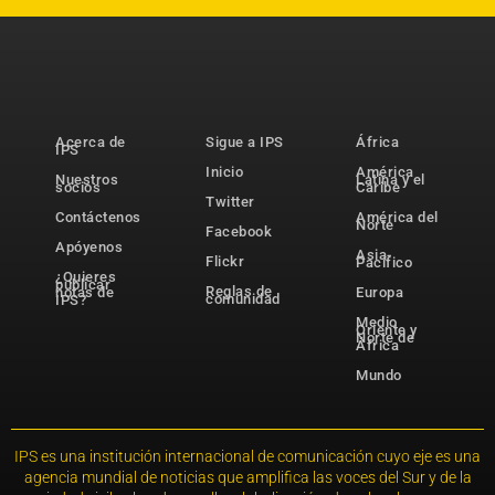
Acerca de
Sigue a IPS
África
IPS
Inicio
América
Nuestros
Latina y el
socios
Caribe
Twitter
Contáctenos
América del
Norte
Facebook
Apóyenos
Asia-
Flickr
Pacífico
¿Quieres
publicar
Reglas de
notas de
Europa
comunidad
IPS?
Medio
Oriente y
Norte de
África
Mundo
IPS es una institución internacional de comunicación cuyo eje es una
agencia mundial de noticias que amplifica las voces del Sur y de la