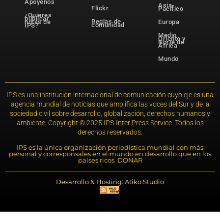
Apóyenos
Asia-
Flickr
Pacífico
¿Quieres
publicar
Reglas de
notas de
Europa
comunidad
IPS?
Medio
Oriente y
Norte de
África
Mundo
IPS es una institución internacional de comunicación cuyo eje es una
agencia mundial de noticias que amplifica las voces del Sur y de la
sociedad civil sobre desarrollo, globalización, derechos humanos y
ambiente. Copyright © 2025 IPS-Inter Press Service. Todos los
derechos reservados.
IPS es la única organización periodística mundial con más
personal y corresponsales en el mundo en desarrollo que en los
países ricos. DONAR
Desarrollo & Hosting: Atiko.Studio