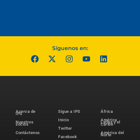
Síguenos en:
Acerca de
Sigue a IPS
África
IPS
Inicio
América
Nuestros
Latina y el
socios
Caribe
Twitter
Contáctenos
América del
Norte
Facebook