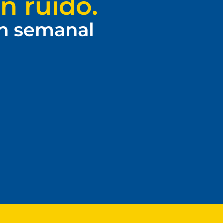
n ruido.
ín semanal