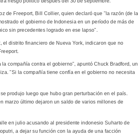
tra riesgo político despues del 30 de septiembre.
z de Freeport, Bill Collier, quien declaró que "la razón (de l
mostrado el gobierno de Indonesia en un período de más de
mico sin precedentes logrado en ese lapso".
, el distrito financiero de Nueva York, indicaron que no
reeport.
 a la compañía contra el gobierno", apuntó Chuck Bradford, un
za. "Si la compañía tiene confía en el gobierno no necesita
 se produjo luego que hubo gran perturbación en el país.
en marzo último dejaron un saldo de varios millones de
alle en julio acusando al presidente indonesio Suharto de
oputri, a dejar su función con la ayuda de una facción