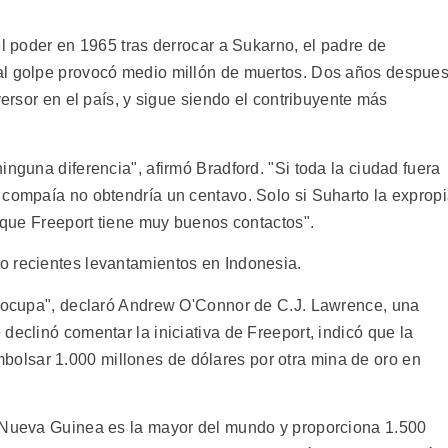
el poder en 1965 tras derrocar a Sukarno, el padre de
al golpe provocó medio millón de muertos. Dos años despues
versor en el país, y sigue siendo el contribuyente más
inguna diferencia", afirmó Bradford. "Si toda la ciudad fuera
 compaía no obtendría un centavo. Solo si Suharto la exprop
orque Freeport tiene muy buenos contactos".
o recientes levantamientos en Indonesia.
reocupa", declaró Andrew O'Connor de C.J. Lawrence, una
declinó comentar la iniciativa de Freeport, indicó que la
lsar 1.000 millones de dólares por otra mina de oro en
e Nueva Guinea es la mayor del mundo y proporciona 1.500