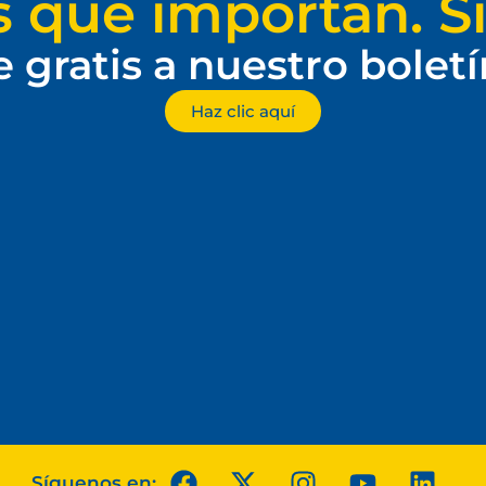
s que importan. Si
e gratis a nuestro bolet
Haz clic aquí
Síguenos en: