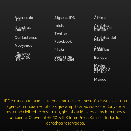
Acerca de
Sigue a IPS
África
IPS
Inicio
América
Nuestros
Latina y el
socios
Caribe
Twitter
Contáctenos
América del
Norte
Facebook
Apóyenos
Asia-
Flickr
Pacífico
¿Quieres
publicar
Reglas de
notas de
Europa
comunidad
IPS?
Medio
Oriente y
Norte de
África
Mundo
IPS es una institución internacional de comunicación cuyo eje es una
agencia mundial de noticias que amplifica las voces del Sur y de la
sociedad civil sobre desarrollo, globalización, derechos humanos y
ambiente. Copyright © 2025 IPS-Inter Press Service. Todos los
derechos reservados.