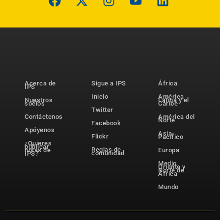
Acerca de
Sigue a IPS
África
IPS
Inicio
América
Nuestros
Latina y el
socios
Caribe
Twitter
Contáctenos
América del
Norte
Facebook
Apóyenos
Asia-
Flickr
Pacífico
¿Quieres
publicar
Reglas de
notas de
Europa
comunidad
IPS?
Medio
Oriente y
Norte de
África
Mundo