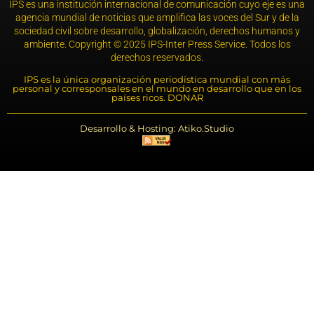
IPS es una institución internacional de comunicación cuyo eje es una
agencia mundial de noticias que amplifica las voces del Sur y de la
sociedad civil sobre desarrollo, globalización, derechos humanos y
ambiente. Copyright © 2025 IPS-Inter Press Service. Todos los
derechos reservados.
IPS es la única organización periodística mundial con más
personal y corresponsales en el mundo en desarrollo que en los
países ricos. DONAR
Desarrollo & Hosting: Atiko.Studio