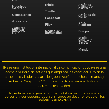
Inicio
América
Nuestros
Latina y el
socios
Caribe
Twitter
Contáctenos
América del
Norte
Facebook
Apóyenos
Asia-
Flickr
Pacífico
¿Quieres
publicar
Reglas de
notas de
Europa
comunidad
IPS?
Medio
Oriente y
Norte de
África
Mundo
IPS es una institución internacional de comunicación cuyo eje es una
agencia mundial de noticias que amplifica las voces del Sur y de la
sociedad civil sobre desarrollo, globalización, derechos humanos y
ambiente. Copyright © 2025 IPS-Inter Press Service. Todos los
derechos reservados.
IPS es la única organización periodística mundial con más
personal y corresponsales en el mundo en desarrollo que en los
países ricos. DONAR