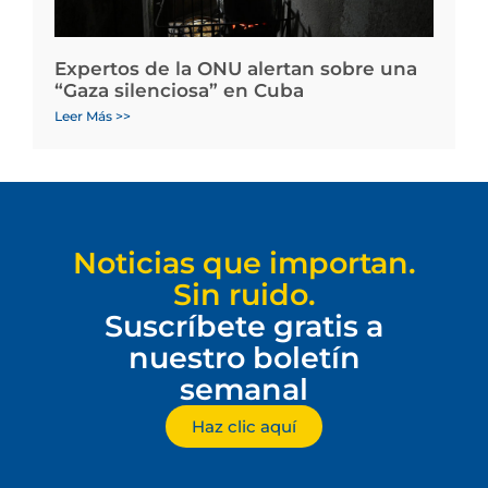
Expertos de la ONU alertan sobre una
“Gaza silenciosa” en Cuba
Leer Más >>
Noticias que importan.
Sin ruido.
Suscríbete gratis a
nuestro boletín
semanal
Haz clic aquí