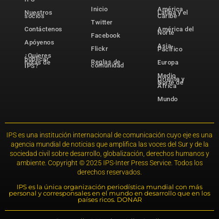
Inicio
América
Nuestros
Latina y el
socios
Caribe
Twitter
Contáctenos
América del
Norte
Facebook
Apóyenos
Asia-
Flickr
Pacífico
¿Quieres
publicar
Reglas de
notas de
Europa
comunidad
IPS?
Medio
Oriente y
Norte de
África
Mundo
IPS es una institución internacional de comunicación cuyo eje es una
agencia mundial de noticias que amplifica las voces del Sur y de la
sociedad civil sobre desarrollo, globalización, derechos humanos y
ambiente. Copyright © 2025 IPS-Inter Press Service. Todos los
derechos reservados.
IPS es la única organización periodística mundial con más
personal y corresponsales en el mundo en desarrollo que en los
países ricos. DONAR