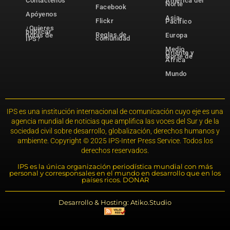
Contáctenos
América del
Norte
Facebook
Apóyenos
Asia-
Flickr
Pacífico
¿Quieres
publicar
Reglas de
notas de
Europa
comunidad
IPS?
Medio
Oriente y
Norte de
África
Mundo
IPS es una institución internacional de comunicación cuyo eje es una
agencia mundial de noticias que amplifica las voces del Sur y de la
sociedad civil sobre desarrollo, globalización, derechos humanos y
ambiente. Copyright © 2025 IPS-Inter Press Service. Todos los
derechos reservados.
IPS es la única organización periodística mundial con más
personal y corresponsales en el mundo en desarrollo que en los
países ricos. DONAR
Desarrollo & Hosting: Atiko.Studio