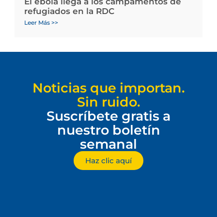
El ébola llega a los campamentos de
refugiados en la RDC
Leer Más >>
Noticias que importan.
Sin ruido.
Suscríbete gratis a
nuestro boletín
semanal
Haz clic aquí