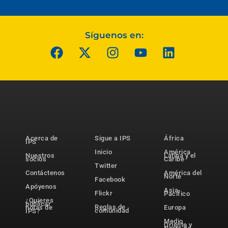
Síguenos en:
Acerca de
Sigue a IPS
África
IPS
Inicio
América
Nuestros
Latina y el
socios
Caribe
Twitter
Contáctenos
América del
Norte
Facebook
Apóyenos
Asia-
Flickr
Pacífico
¿Quieres
publicar
Reglas de
notas de
Europa
comunidad
IPS?
Medio
Oriente y