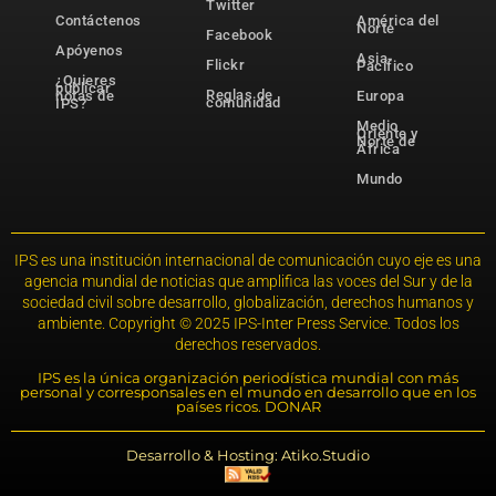
Twitter
Contáctenos
América del
Norte
Facebook
Apóyenos
Asia-
Flickr
Pacífico
¿Quieres
publicar
Reglas de
notas de
Europa
comunidad
IPS?
Medio
Oriente y
Norte de
África
Mundo
IPS es una institución internacional de comunicación cuyo eje es una
agencia mundial de noticias que amplifica las voces del Sur y de la
sociedad civil sobre desarrollo, globalización, derechos humanos y
ambiente. Copyright © 2025 IPS-Inter Press Service. Todos los
derechos reservados.
IPS es la única organización periodística mundial con más
personal y corresponsales en el mundo en desarrollo que en los
países ricos. DONAR
Desarrollo & Hosting: Atiko.Studio