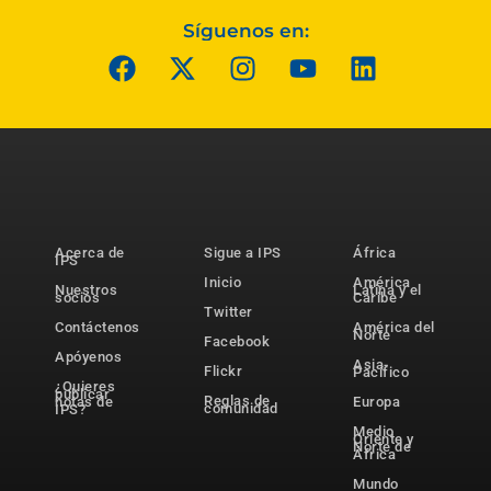
Síguenos en:
Acerca de
Sigue a IPS
África
IPS
Inicio
América
Nuestros
Latina y el
socios
Caribe
Twitter
Contáctenos
América del
Norte
Facebook
Apóyenos
Asia-
Flickr
Pacífico
¿Quieres
publicar
Reglas de
notas de
Europa
comunidad
IPS?
Medio
Oriente y
Norte de
África
Mundo