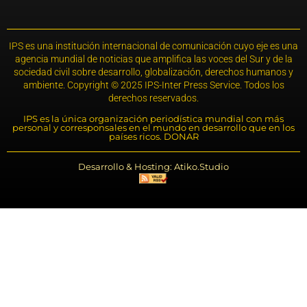
IPS es una institución internacional de comunicación cuyo eje es una
agencia mundial de noticias que amplifica las voces del Sur y de la
sociedad civil sobre desarrollo, globalización, derechos humanos y
ambiente. Copyright © 2025 IPS-Inter Press Service. Todos los
derechos reservados.
IPS es la única organización periodística mundial con más
personal y corresponsales en el mundo en desarrollo que en los
países ricos. DONAR
Desarrollo & Hosting: Atiko.Studio