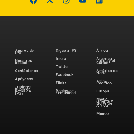
Acerca de
Sigue a IPS
África
IPS
Inicio
América
Nuestros
Latina y el
socios
Caribe
Twitter
Contáctenos
América del
Norte
Facebook
Apóyenos
Asia-
Flickr
Pacífico
¿Quieres
publicar
Reglas de
notas de
Europa
comunidad
IPS?
Medio
Oriente y
Norte de
África
Mundo