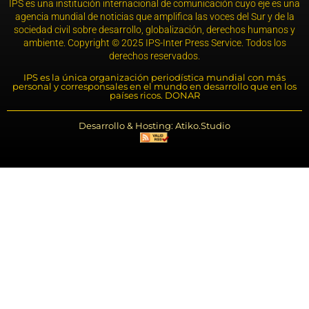
IPS es una institución internacional de comunicación cuyo eje es una
agencia mundial de noticias que amplifica las voces del Sur y de la
sociedad civil sobre desarrollo, globalización, derechos humanos y
ambiente. Copyright © 2025 IPS-Inter Press Service. Todos los
derechos reservados.
IPS es la única organización periodística mundial con más
personal y corresponsales en el mundo en desarrollo que en los
países ricos. DONAR
Desarrollo & Hosting: Atiko.Studio