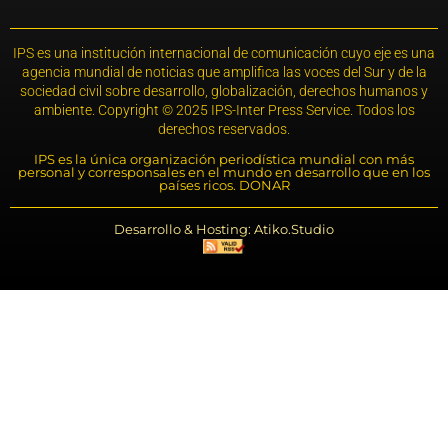
IPS es una institución internacional de comunicación cuyo eje es una
agencia mundial de noticias que amplifica las voces del Sur y de la
sociedad civil sobre desarrollo, globalización, derechos humanos y
ambiente. Copyright © 2025 IPS-Inter Press Service. Todos los
derechos reservados.
IPS es la única organización periodística mundial con más
personal y corresponsales en el mundo en desarrollo que en los
países ricos. DONAR
Desarrollo & Hosting: Atiko.Studio