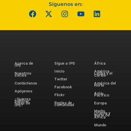
Síguenos en:
Acerca de
Sigue a IPS
África
IPS
Inicio
América
Nuestros
Latina y el
socios
Caribe
Twitter
Contáctenos
América del
Norte
Facebook
Apóyenos
Asia-
Flickr
Pacífico
¿Quieres
publicar
Reglas de
notas de
Europa
comunidad
IPS?
Medio
Oriente y
Norte de
África
Mundo